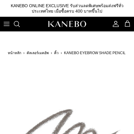
ข้าม
KANEBO ONLINE EXCLUSIVE รับส่วนลดพิเศษพร้อมส่งฟรีทั่ว
ไป
ประเทศไทย เมื่อซื้อครบ 400 บาทขึ้นไป
ที่
เนื้อหา
คลีนซิ่ง
รองพื้น
คิ้ว
เอสเซนส์
เบสรองพื้น
ลิปสติก
หน้าหลัก
›
คัลเลอร์เมคอัพ
›
คิ้ว
›
KANEBO EYEBROW SHADE PENCIL
โลชั่น
แป้ง
อายแชโดว์
อิมัลชั่น
บลัชออน
เซรั่ม
อุปกรณ์อื่นๆ
ครีม
กันแดด
สกินแคร์