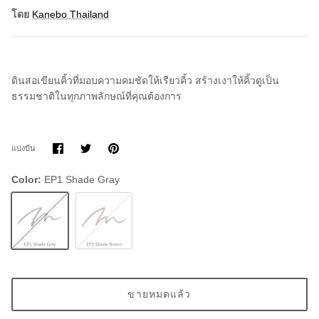
โดย
Kanebo Thailand
ดินสอเขียนคิ้วที่มอบความคมชัดให้เรียวคิ้ว สร้างเงาให้คิ้วดูเป็น
ธรรมชาติในทุกภาพลักษณ์ที่คุณต้องการ
แบ่ง
แบ่ง
ขา
แบ่งปัน
ปัน
ปัน
มัน
บน
บน
Facebook
Twitter
Color
EP1 Shade Gray
EP1
EP2
Shade
Shade
Gray
Brown
ขายหมดแล้ว