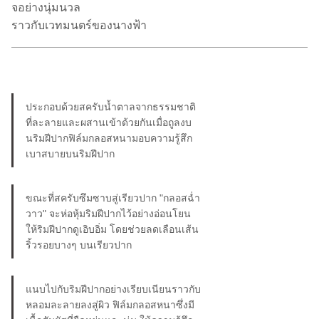
จอย่างนุ่มนวล
ราวกับเวทมนตร์ของนางฟ้า
ประกอบด้วยสครับน้ำตาลจากธรรมชาติ
ที่ละลายและผสานเข้าด้วยกันเมื่อถูลงบ
นริมฝีปากฟิล์มกลอสหนามอบความรู้สึก
เบาสบายบนริมฝีปาก
ขณะที่สครับซึมซาบสู่เรียวปาก "กลอสฉ่ำ
วาว" จะห่อหุ้มริมฝีปากไว้อย่างอ่อนโยน
ให้ริมฝีปากดูเอิบอิ่ม โดยช่วยลดเลือนเส้น
ริ้วรอยบางๆ บนเรียวปาก
แนบไปกับริมฝีปากอย่างเรียบเนียนราวกับ
หลอมละลายลงสู่ผิว ฟิล์มกลอสหนาซึ่งมี