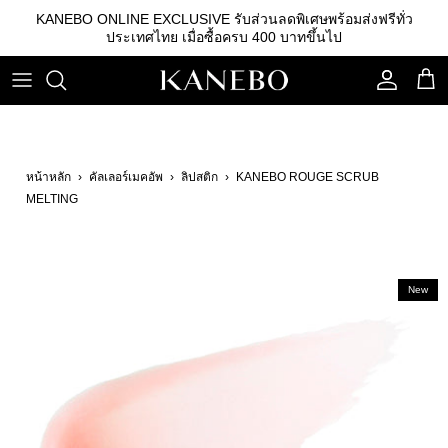
ข้าม
KANEBO ONLINE EXCLUSIVE รับส่วนลดพิเศษพร้อมส่งฟรีทั่ว
ไป
ประเทศไทย เมื่อซื้อครบ 400 บาทขึ้นไป
ที่
เนื้อหา
คลีนซิ่ง
รองพื้น
คิ้ว
เอสเซนส์
เบสรองพื้น
ลิปสติก
หน้าหลัก
›
คัลเลอร์เมคอัพ
›
ลิปสติก
›
KANEBO ROUGE SCRUB
โลชั่น
แป้ง
อายแชโดว์
MELTING
อิมัลชั่น
บลัชออน
เซรั่ม
อุปกรณ์อื่นๆ
New
ครีม
กันแดด
สกินแคร์