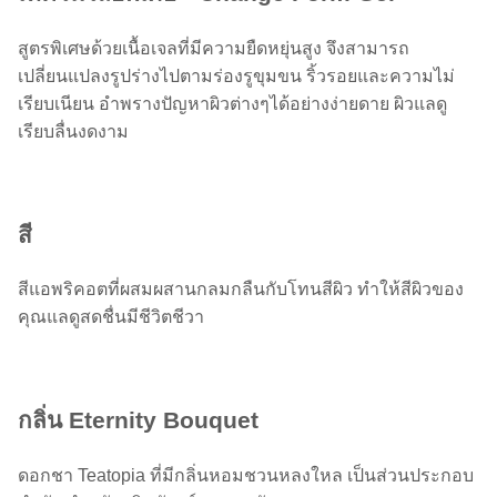
สูตรพิเศษด้วยเนื้อเจลที่มีความยืดหยุ่นสูง จึงสามารถ
เปลี่ยนแปลงรูปร่างไปตามร่องรูขุมขน ริ้วรอยและความไม่
เรียบเนียน อำพรางปัญหาผิวต่างๆได้อย่างง่ายดาย ผิวแลดู
เรียบลื่นงดงาม
สี
สีแอพริคอตที่ผสมผสานกลมกลืนกับโทนสีผิว ทำให้สีผิวของ
คุณแลดูสดชื่นมีชีวิตชีวา
กลิ่น Eternity Bouquet
ดอกชา Teatopia ที่มีกลิ่นหอมชวนหลงใหล เป็นส่วนประกอบ