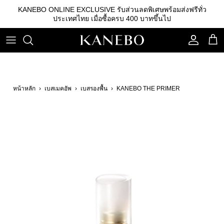
ข้าม
KANEBO ONLINE EXCLUSIVE รับส่วนลดพิเศษพร้อมส่งฟรีทั่ว
ไป
ประเทศไทย เมื่อซื้อครบ 400 บาทขึ้นไป
ที่
เนื้อหา
คลีนซิ่ง
รองพื้น
คิ้ว
เอสเซนส์
เบสรองพื้น
ลิปสติก
หน้าหลัก
›
เบสเมคอัพ
›
เบสรองพื้น
›
KANEBO THE PRIMER
โลชั่น
แป้ง
อายแชโดว์
อิมัลชั่น
บลัชออน
เซรั่ม
อุปกรณ์อื่นๆ
ครีม
กันแดด
สกินแคร์