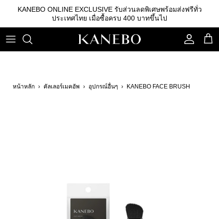
ข้าม
KANEBO ONLINE EXCLUSIVE รับส่วนลดพิเศษพร้อมส่งฟรีทั่ว
ไป
ประเทศไทย เมื่อซื้อครบ 400 บาทขึ้นไป
ที่
เนื้อหา
คลีนซิ่ง
รองพื้น
คิ้ว
เอสเซนส์
เบสรองพื้น
ลิปสติก
หน้าหลัก
›
คัลเลอร์เมคอัพ
›
อุปกรณ์อื่นๆ
›
KANEBO FACE BRUSH
โลชั่น
แป้ง
อายแชโดว์
อิมัลชั่น
บลัชออน
เซรั่ม
อุปกรณ์อื่นๆ
ครีม
กันแดด
สกินแคร์