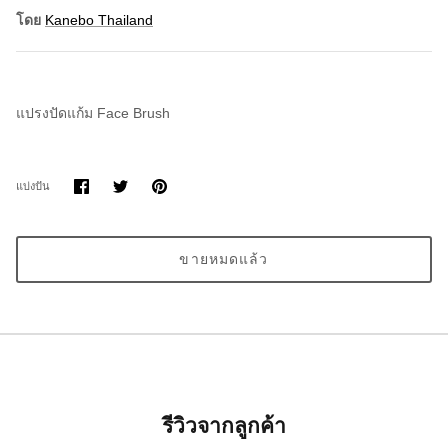
โดย
Kanebo Thailand
แปรงปัดแก้ม Face Brush
แบ่ง
แบ่ง
ขา
แบ่งปัน
ปัน
ปัน
มัน
บน
บน
Facebook
Twitter
ขายหมดแล้ว
รีวิวจากลูกค้า