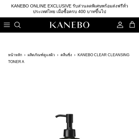
ข้าม
KANEBO ONLINE EXCLUSIVE รับส่วนลดพิเศษพร้อมส่งฟรีทั่ว
ไป
ประเทศไทย เมื่อซื้อครบ 400 บาทขึ้นไป
ที่
เนื้อหา
คลีนซิ่ง
รองพื้น
คิ้ว
เอสเซนส์
เบสรองพื้น
ลิปสติก
หน้าหลัก
›
ผลิตภัณฑ์ดูแลผิว
›
คลีนซิ่ง
›
KANEBO CLEAR CLEANSING
โลชั่น
แป้ง
อายแชโดว์
TONER A
อิมัลชั่น
บลัชออน
เซรั่ม
อุปกรณ์อื่นๆ
ครีม
กันแดด
สกินแคร์