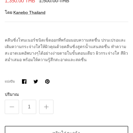
1,350.00 THB
1,500.00 THB
โดย
Kanebo Thailand
คลีนซิ่งโทนเนอร์ชนิดเช็ดออกที่พร้อมมอบความสดชื่น ปรนเปรอและ
เติมความกระจ่างใสให้ผิวคุณด้วยคลีนซิ่งสูตรน้ำแสนสดชื่น ทำความ
สะอาดเมคอัพบางๆได้อย่างง่ายดายในขั้นตอนเดียว ผิวกระจ่างใส สีผิว
สม่ำเสมอ พร้อมให้ความรู้สึกสะอาดและสดชื่น
แบ่ง
แบ่ง
ขา
แบ่งปัน
ปัน
ปัน
มัน
บน
บน
Facebook
Twitter
ปริมาณ
หยิบใส่ตะกร้า