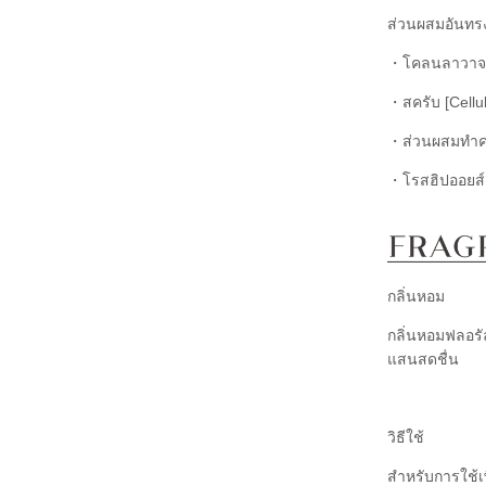
ส่วนผสมอันทร
・โคลนลาวาจา
・สครับ [Cellul
・ส่วนผสมทำคว
・โรสฮิปออยส์ 
กลิ่นหอม
กลิ่นหอมฟลอรั
แสนสดชื่น
วิธีใช้
สำหรับการใช้เพ