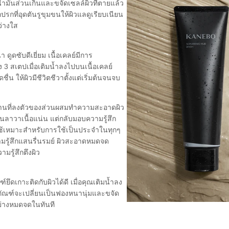
น้ำมันส่วนเกินและขจัดเซลล์ผิวที่ตายแล้ว
กปรกที่อุดตันรูขุมขนให้ผิวแลดูเรียบเนียน
จ่างใส
า ดูดซับดีเยี่ยม เนื้อเคลย์มีการ
 3 สเตปเมื่อเติมน้ำลงไปบนเนื้อเคลย์
่น ให้ผิวมีชีวิตชีวาตั้งแต่เริ่มต้นจนจบ
นที่ลงตัวของส่วนผสมทำความสะอาดผิว
นลาวาเนื้อแน่น แต่กลับมอบความรู้สึก
ช้
เหมาะสำหรับการใช้เป็นประจำในทุกๆ
มรู้สึกแสนรื่นรมย์ ผิวสะอาดหมดจด
มรู้สึกตึงผิว
ณฑ์ยึดเกาะติดกับผิวได้ดี
เมื่อคุณเติมน้ำลง
ตภัณฑ์จะเปลี่ยนเป็นฟองหนานุ่มและขจัด
ย่างหมดจดในทันที