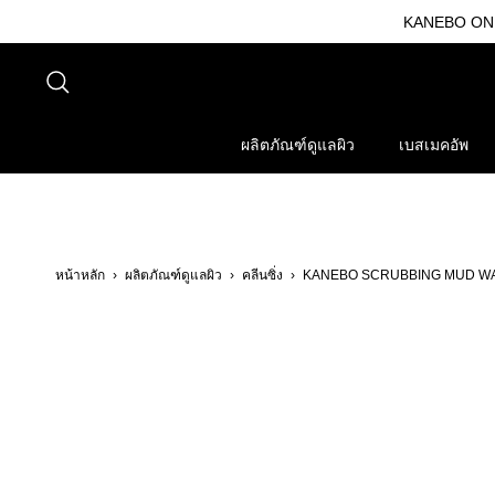
ข้าม
KANEBO ONLI
ไป
ที่
ค้นหา
เนื้อหา
ผลิตภัณฑ์ดูแลผิว
เบสเมคอัพ
หน้าหลัก
›
ผลิตภัณฑ์ดูแลผิว
›
คลีนซิ่ง
›
KANEBO SCRUBBING MUD W