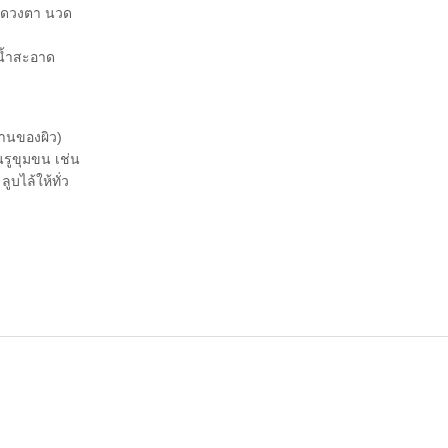
รอบดวงตา นวด
ยน้ำสะอาด
้านของผิว)
นรูขุมขน เช่น
ูบไล้ให้ทั่ว