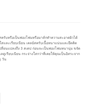
็นสครับหรือเป็นฟองโฟมหรือมาส์กทำความสะอาดผิวได้
งใสและเรียบเนียน เคลย์สครับเนื้อหนาแน่นและยึดติด
ารเปลี่ยนแปลงถึง 3 สเตป ก่อนจะเป็นฟองโฟมหนานุ่ม ขจัด
วแลดูเรียบเนียน กระจ่างใสกว่าที่เคยให้คุณเป็นอิสระจาก
ๆ วัน