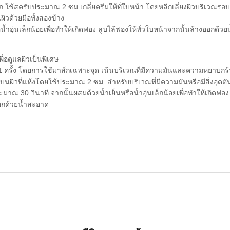
ยก ใช้สครับประมาณ 2 ซม.เกลี่ยครีมให้ทั่ใบหน้า โดยหลีกเลี่ยงผิวบริเวณ
ผิวด้วยมือทั้งสองข้าง
น้ำอุ่นเล็กน้อยเพื่อทำให้เกิดฟอง ลูบไล้ฟองให้ทั่วใบหน้าจากนั้นล้างออกด้ว
ื่อดูแลผิวเป็นพิเศษ
 1 ครั้ง โดยการใช้มาส์กเฉพาะจุด เน้นบริเวณที่มีความมันและความหยาบกร
บนผิวที่แห้งโดยใช้ประมาณ 2 ซม. สำหรับบริเวณที่มีความมันหรือมีสิ่งอุดตั
ะมาณ 30 วินาที จากนั้นผสมด้วยน้ำเย็นหรือน้ำอุ่นเล็กน้อยเพื่อทำให้เกิดฟอง ล
อกด้วยน้ำสะอาด