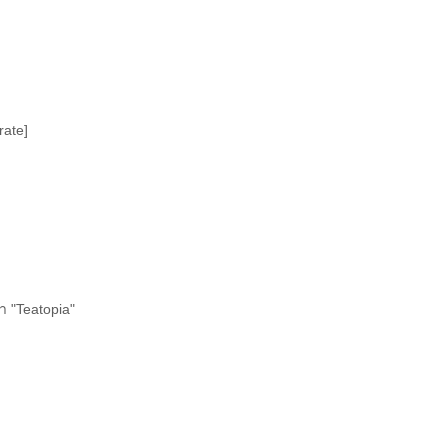
ate]
า "Teatopia"