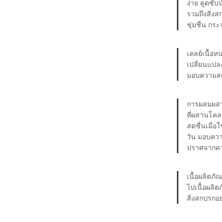
ง่าย
ดูดซับ
รวมถึงสิ่งส
ชุ่มชื่น กระ
เคลย์เนื้อหน
เปลี่ยนแปลง
มอบความสดชื
การผสมผสา
ที่ผสานโคล
สดชื่นเมื่อใ
วัน มอบควา
ปราศจากควา
เนื้อผลิตภั
ไปเนื้อผลิ
สิ่งสกปรกอ