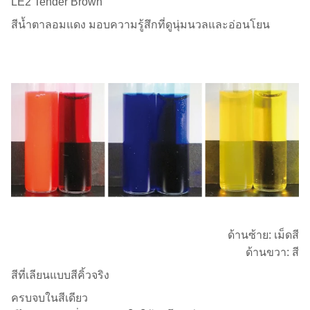
LE2 Tender Brown
สีน้ำตาลอมแดง มอบความรู้สึกที่ดูนุ่มนวลและอ่อนโยน
ด้านซ้าย: เม็ดสี
ด้านขวา: สี
สีที่เลียนแบบสีคิ้วจริง
ครบจบในสีเดียว