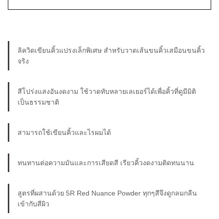
ลิควิดเขียนคิ้วแปรงเล็กพิเศษ สำหรับวาดเส้นขนคิ้วเสมือนขนคิ้ว
จริง
สีโปร่งแสงอันงดงาม ใช้วาดทับหลายเลเยอร์ได้เพื่อคิ้วที่ดูมีมิติ
เป็นธรรมชาติ
สามารถใช้เขียนคิ้วและไรผมได้
ทนทานต่อความมันและการเสียดสี เรียวคิ้วงดงามติดทนนาน
สูตรที่ผสานด้วย 5R Red Nuance Powder ทุกๆสีจึงดูกลมกลืน
เข้ากับสีผิว