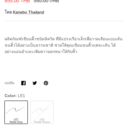
855.00 THB
950.00 THB
โดย
Kanebo Thailand
ผลิตภัณฑ์เขียนคิ้วชนิดลิควิด ที่มีแปรงเรียวเล็กเพื่อวาดเลียนแบบเส้น
ขนคิ้วได้อย่างเป็นธรรมชาติ
ช่วยให้คุณเขียนขนคิ้วแต่ละเส้น ได้
อย่างแม่นยำและเพิ่มความดกหนาให้กับคิ้ว
แบ่ง
แบ่ง
ขา
แบ่งปัน
ปัน
ปัน
มัน
บน
บน
Facebook
Twitter
Color
LE1
LE1
LE2