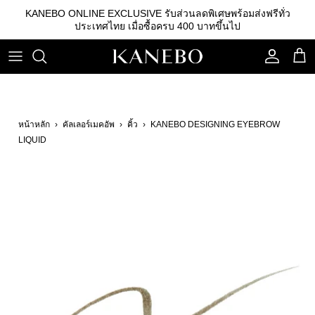
ข้าม
KANEBO ONLINE EXCLUSIVE รับส่วนลดพิเศษพร้อมส่งฟรีทั่ว
ไป
ประเทศไทย เมื่อซื้อครบ 400 บาทขึ้นไป
ที่
เนื้อหา
คลีนซิ่ง
รองพื้น
คิ้ว
เอสเซนส์
เบสรองพื้น
ลิปสติก
หน้าหลัก
›
คัลเลอร์เมคอัพ
›
คิ้ว
›
KANEBO DESIGNING EYEBROW
โลชั่น
แป้ง
อายแชโดว์
LIQUID
อิมัลชั่น
บลัชออน
เซรั่ม
อุปกรณ์อื่นๆ
ครีม
กันแดด
สกินแคร์