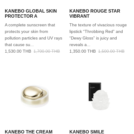
KANEBO GLOBAL SKIN
KANEBO ROUGE STAR
PROTECTOR A
VIBRANT
A complete sunscreen that
The texture of vivacious rouge
protects your skin from
lipstick “Throbbing Red” and
pollution particles and UV rays
“Dewy Gloss” is juicy and
that cause su...
reveals a...
1,530.00 THB
1,700.00 THB
1,350.00 THB
1,500.00 THB
KANEBO THE CREAM
KANEBO SMILE