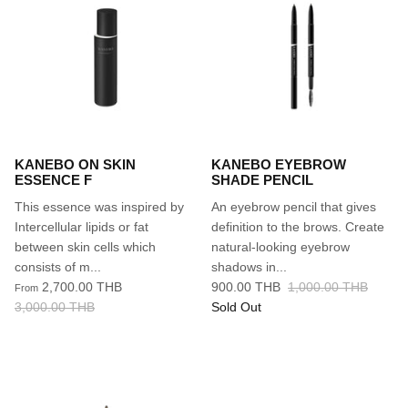
KANEBO ON SKIN
KANEBO EYEBROW
ESSENCE F
SHADE PENCIL
This essence was inspired by
An eyebrow pencil that gives
Intercellular lipids or fat
definition to the brows. Create
between skin cells which
natural-looking eyebrow
consists of m...
shadows in...
2,700.00 THB
900.00 THB
1,000.00 THB
From
3,000.00 THB
Sold Out