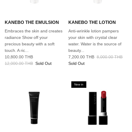
KANEBO THE EMULSION
KANEBO THE LOTION
Embraces the skin and creates
Anti-wrinkle lotion pampers
radiance Show off your
your skin with crystal clear
precious beauty with a soft
water. Water is the source of
touch. A ric...
beauty...
10,800.00 THB
7,200.00 THB
8,000.00 THB
12,000.00 THB
Sold Out
Sold Out
New in