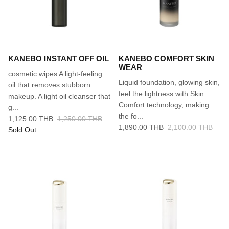
KANEBO INSTANT OFF OIL
KANEBO COMFORT SKIN
WEAR
cosmetic wipes A light-feeling
Liquid foundation, glowing skin,
oil that removes stubborn
feel the lightness with Skin
makeup. A light oil cleanser that
Comfort technology, making
g...
the fo...
1,125.00 THB
1,250.00 THB
1,890.00 THB
2,100.00 THB
Sold Out