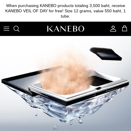
Skip
When purchasing KANEBO products totaling 3,500 baht, receive
to
KANEBO VEIL OF DAY for free! Size 12 grams, value 550 baht, 1
content
tube.
Cleansing
Foundation
Eyebrow
Essence
Base foundation
Lipstick
Lotion
Powder
Eyeshadow
Emulsion
Blush on
Serum
Other tools
Cream
Sunscreen
Skincare