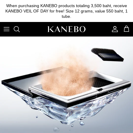
Skip
When purchasing KANEBO products totaling 3,500 baht, receive
to
KANEBO VEIL OF DAY for free! Size 12 grams, value 550 baht, 1
content
tube.
Cleansing
Foundation
Eyebrow
Essence
Base foundation
Lipstick
Lotion
Powder
Eyeshadow
Emulsion
Blush on
Serum
Other tools
Cream
Sunscreen
Skincare