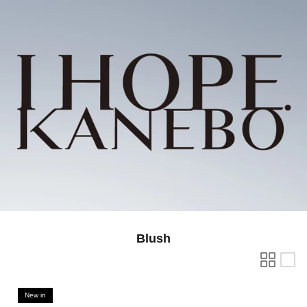
Blush
New in