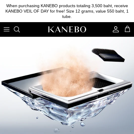
Skip
When purchasing KANEBO products totaling 3,500 baht, receive
to
KANEBO VEIL OF DAY for free! Size 12 grams, value 550 baht, 1
content
tube.
Cleansing
Foundation
Eyebrow
Essence
Base foundation
Lipstick
Lotion
Powder
Eyeshadow
Emulsion
Blush on
Serum
Other tools
Cream
Sunscreen
Skincare