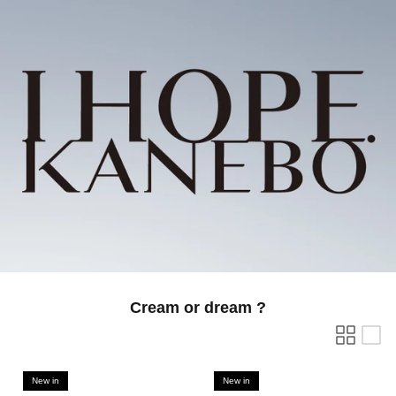
Cream or dream ?
New in
New in