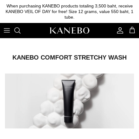
Skip
When purchasing KANEBO products totaling 3,500 baht, receive
to
KANEBO VEIL OF DAY for free! Size 12 grams, value 550 baht, 1
content
tube.
Cleansing
Foundation
Eyebrow
Essence
Base foundation
Lipstick
Lotion
Powder
Eyeshadow
KANEBO COMFORT STRETCHY WASH
Emulsion
Blush on
Serum
Other tools
Cream
Sunscreen
Skincare