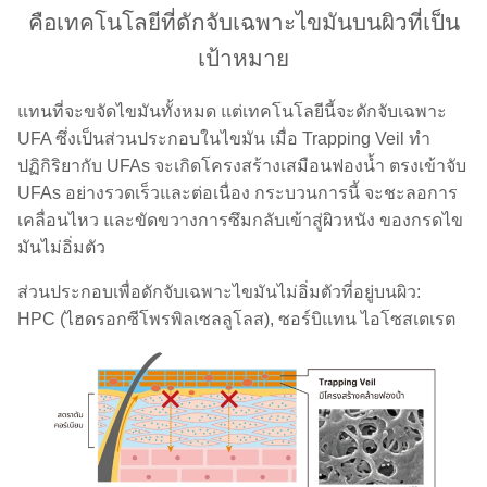
คือเทคโนโลยีที่ดักจับเฉพาะไขมันบนผิวที่เป็น
เป้าหมาย
แทนที่จะขจัดไขมันทั้งหมด แต่เทคโนโลยีนี้จะดักจับเฉพาะ
UFA ซึ่งเป็นส่วนประกอบในไขมัน เมื่อ Trapping Veil ทำ
ปฏิกิริยากับ UFAs จะเกิดโครงสร้างเสมือนฟองน้ำ ตรงเข้าจับ
UFAs อย่างรวดเร็วและต่อเนื่อง กระบวนการนี้ จะชะลอการ
เคลื่อนไหว และขัดขวางการซึมกลับเข้าสู่ผิวหนัง ของกรดไข
มันไม่อิ่มตัว
ส่วนประกอบเพื่อดักจับเฉพาะไขมันไม่อิ่มตัวที่อยู่บนผิว:
HPC (ไฮดรอกซีโพรพิลเซลลูโลส), ซอร์บิแทน ไอโซสเตเรต