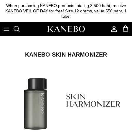
Skip
When purchasing KANEBO products totaling 3,500 baht, receive
to
KANEBO VEIL OF DAY for free! Size 12 grams, value 550 baht, 1
content
tube.
Cleansing
Foundation
Eyebrow
Essence
Base foundation
Lipstick
Lotion
Powder
Eyeshadow
KANEBO SKIN HARMONIZER
Emulsion
Blush on
Serum
Other tools
Cream
Sunscreen
Skincare