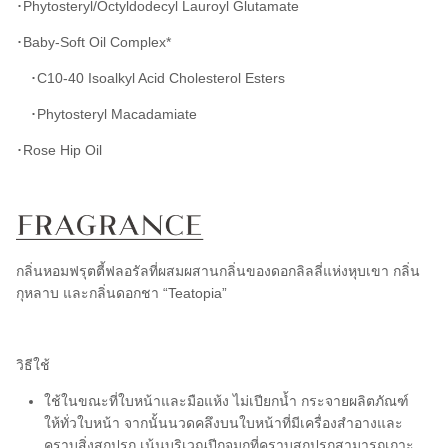
･Phytosteryl/Octyldodecyl Lauroyl Glutamate
･Baby-Soft Oil Complex*
･C10-40 Isoalkyl Acid Cholesterol Esters
･Phytosteryl Macadamiate
･Rose Hip Oil
กลิ่นหอมฟรุตตี้ฟลอรัลที่ผสมผสานกลิ่นของดอกลิลลี่แห่งหุบเขา กลิ่น
กุหลาบ และกลิ่นดอกชา “Teatopia”
วิธีใช้
ใช้ในขณะที่ใบหน้าและมือแห้ง ไม่เปียกน้ำ กระจายผลิตภัณฑ์
ให้ทั่วใบหน้า จากนั้นนวดคลึงบนใบหน้าที่มีเครื่องสำอางและ
คราบสิ่งสกปรก เน้นบริเวณปีกจมูกที่คราบสกปรกสามารถเกาะ