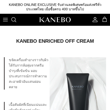
ข้าม
KANEBO ONLINE EXCLUSIVE รับส่วนลดพิเศษพร้อมส่งฟรีทั่ว
ไป
ประเทศไทย เมื่อซื้อครบ 400 บาทขึ้นไป
ที่
เนื้อหา
คลีนซิ่ง
รองพื้น
คิ้ว
เอสเซนส์
เบสรองพื้น
ลิปสติก
KANEBO ENRICHED OFF CREAM
โลชั่น
แป้ง
อายแชโดว์
อิมัลชั่น
บลัชออน
ขจัดเครื่องสำอางราวกับผิว
ได้รับการห้อหุ่มจากครีม
เซรั่ม
อุปกรณ์อื่นๆ
บำรุงที่เข้มข้น มอบ
ประสบการณ์การทำความ
ครีม
สะอาดผิวอันแสนผ่อน
คลาย
กันแดด
สกินแคร์
เนื้อสัมผัสที่เนียนแน่นและ
เข้มข้นยังคงอยู่ แม้จะ