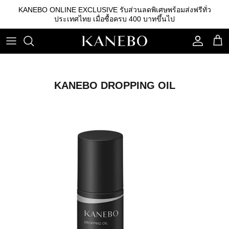
ข้าม
KANEBO ONLINE EXCLUSIVE รับส่วนลดพิเศษพร้อมส่งฟรีทั่ว
ไป
ประเทศไทย เมื่อซื้อครบ 400 บาทขึ้นไป
ที่
เนื้อหา
คลีนซิ่ง
รองพื้น
คิ้ว
เอสเซนส์
เบสรองพื้น
ลิปสติก
KANEBO DROPPING OIL
โลชั่น
แป้ง
อายแชโดว์
อิมัลชั่น
บลัชออน
เซรั่ม
อุปกรณ์อื่นๆ
ครีม
กันแดด
สกินแคร์