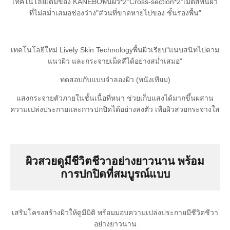
เทคโนโลยีเดิมของ KANEBO
พื้นผิว*2
"Cross-
section*2"
เม็ดสี
พื้นผิว
ที่ไม่สม่ำเสมอ
ช่องว่าง
"ส่วนที่ขาดหายไปของ
ชั้นรองพื้น"
เทคโนโลยีใหม่ Lively Skin Technology
พื้นผิวเรียบ
"แนบสนิทไปตาม
แนวผิว
และกระจายเม็ดสีได้อย่างสม่ำเสมอ"
ทดสอบกับแบบจำลองผิว (หนังเทียม)
แสงกระจายตัวภายในชั้นเนื้อที่หนา ช่วยเก็บแสงได้มากขึ้น
ผสาน
ความเปล่งประกายและการปกปิดได้อย่างลงตัว เพื่อผิวสวยกระจ่างใส
ผิวสวยดูมีชีวิตชีวาอย่างยาวนาน พร้อม
การปกปิดที่สมบูรณ์แบบ
เสริมโครงสร้างผิวให้ดูมีมิติ พร้อมมอบความเปล่งประกายมีชีวิตชีวา
อย่างยาวนาน