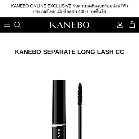
ข้าม
KANEBO ONLINE EXCLUSIVE รับส่วนลดพิเศษพร้อมส่งฟรีทั่ว
ไป
ประเทศไทย เมื่อซื้อครบ 400 บาทขึ้นไป
ที่
เนื้อหา
คลีนซิ่ง
รองพื้น
คิ้ว
เอสเซนส์
เบสรองพื้น
ลิปสติก
KANEBO SEPARATE LONG LASH CC
โลชั่น
แป้ง
อายแชโดว์
อิมัลชั่น
บลัชออน
เซรั่ม
อุปกรณ์อื่นๆ
ครีม
กันแดด
สกินแคร์