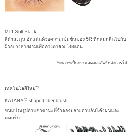
ML1 Soft Black
สีดำละมุน อัดแน่นด้วยความเข้มข้นของ 5R ที่กลมกลืนไปกับ
ผิวอย่างสวยงามเพื่อดวงตาสวยโดดเด่น
*ทุกภาพเป็นการแสดงผลลัพธ์หลังการใช้
*1
เทคโนโลยีใหม่
*2
KATANA
-shaped fiber brush
ขนแปรงรูปดาบคาตานะที่จำลองปลายดาบอันโค้งมนและ
คมกริบ