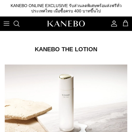
ข้าม
KANEBO ONLINE EXCLUSIVE รับส่วนลดพิเศษพร้อมส่งฟรีทั่ว
ไป
ประเทศไทย เมื่อซื้อครบ 400 บาทขึ้นไป
ที่
เนื้อหา
คลีนซิ่ง
รองพื้น
คิ้ว
เอสเซนส์
เบสรองพื้น
ลิปสติก
KANEBO THE LOTION
โลชั่น
แป้ง
อายแชโดว์
อิมัลชั่น
บลัชออน
เซรั่ม
อุปกรณ์อื่นๆ
ครีม
กันแดด
สกินแคร์