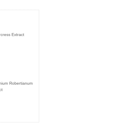
cress Extract
nium Robertianum
ct