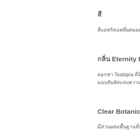
สี
สีแอพริคอตที่ผสมผส
กลิ่น Eternit
ดอกชา Teatopia ท
มอบสัมผัสแห่งความ
Clear Botani
มีส่วนผสมพื้นฐาน