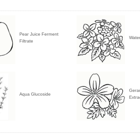
Pear Juice Ferment
Water
Filtrate
Gera
Aqua Glucoside
Extra