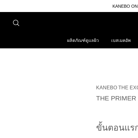
ข้าม
KANEBO ONLI
ไป
ที่
ค้นหา
เนื้อหา
ผลิตภัณฑ์ดูแลผิว
เบสเมคอัพ
KANEBO THE EX
THE PRIMER
ขั้นตอนแรก