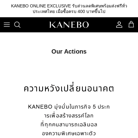
ข้าม
KANEBO ONLINE EXCLUSIVE รับส่วนลดพิเศษพร้อมส่งฟรีทั่ว
ไป
ประเทศไทย เมื่อซื้อครบ 400 บาทขึ้นไป
ที่
เนื้อหา
คลีนซิ่ง
รองพื้น
คิ้ว
เอสเซนส์
เบสรองพื้น
ลิปสติก
Our Actions
โลชั่น
แป้ง
อายแชโดว์
อิมัลชั่น
บลัชออน
เซรั่ม
อุปกรณ์อื่นๆ
ครีม
กันแดด
สกินแคร์