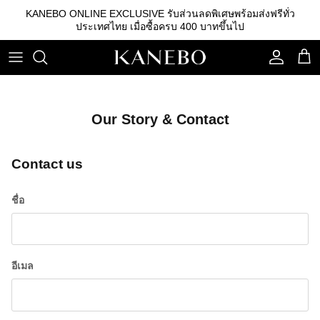
ข้าม
KANEBO ONLINE EXCLUSIVE รับส่วนลดพิเศษพร้อมส่งฟรีทั่ว
ไป
ประเทศไทย เมื่อซื้อครบ 400 บาทขึ้นไป
ที่
เนื้อหา
คลีนซิ่ง
รองพื้น
คิ้ว
เอสเซนส์
เบสรองพื้น
ลิปสติก
Our Story & Contact
โลชั่น
แป้ง
อายแชโดว์
Contact us
อิมัลชั่น
บลัชออน
เซรั่ม
อุปกรณ์อื่นๆ
ชื่อ
ครีม
อีเมล
กันแดด
สกินแคร์