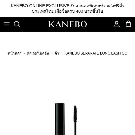
ข้าม
KANEBO ONLINE EXCLUSIVE รับส่วนลดพิเศษพร้อมส่งฟรีทั่ว
ไป
ประเทศไทย เมื่อซื้อครบ 400 บาทขึ้นไป
ที่
เนื้อหา
คลีนซิ่ง
รองพื้น
คิ้ว
เอสเซนส์
เบสรองพื้น
ลิปสติก
หน้าหลัก
›
คัลเลอร์เมคอัพ
›
คิ้ว
›
KANEBO SEPARATE LONG LASH CC
โลชั่น
แป้ง
อายแชโดว์
อิมัลชั่น
บลัชออน
เซรั่ม
อุปกรณ์อื่นๆ
ครีม
กันแดด
สกินแคร์