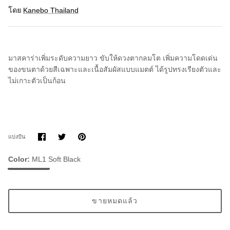
โดย
Kanebo Thailand
มาสคาร่าเพิ่มระดับความยาว ขับให้ดวงตากลมโต
เพิ่มความโดดเด่น
ของขนตาด้วยสีเฉพาะและเนื้อสัมผัสแบบแมตต์
ได้รูปทรงเรียงตัวและ
ไม่เกาะตัวเป็นก้อน
แบ่ง
แบ่ง
ขา
แบ่งปัน
ปัน
ปัน
มัน
บน
บน
Facebook
Twitter
Color
ML1 Soft Black
ML1
Soft
Black
ขายหมดแล้ว