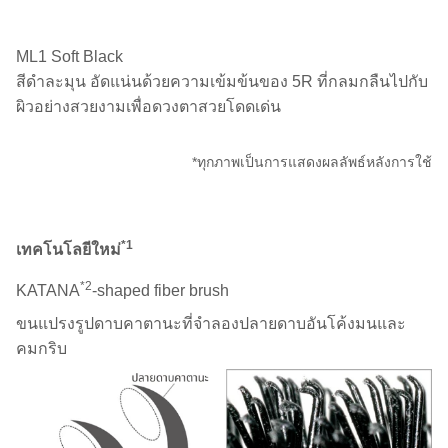
ML1 Soft Black
สีดำละมุน อัดแน่นด้วยความเข้มข้นของ 5R ที่กลมกลืนไปกับ
ผิวอย่างสวยงามเพื่อดวงตาสวยโดดเด่น
*ทุกภาพเป็นการแสดงผลลัพธ์หลังการใช้
*1
เทคโนโลยีใหม่
*2
KATANA
-shaped fiber brush
ขนแปรงรูปดาบคาตานะที่จำลองปลายดาบอันโค้งมนและ
คมกริบ