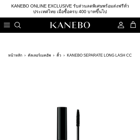
ข้าม
KANEBO ONLINE EXCLUSIVE รับส่วนลดพิเศษพร้อมส่งฟรีทั่ว
ไป
ประเทศไทย เมื่อซื้อครบ 400 บาทขึ้นไป
ที่
เนื้อหา
คลีนซิ่ง
รองพื้น
คิ้ว
เอสเซนส์
เบสรองพื้น
ลิปสติก
หน้าหลัก
›
คัลเลอร์เมคอัพ
›
คิ้ว
›
KANEBO SEPARATE LONG LASH CC
โลชั่น
แป้ง
อายแชโดว์
อิมัลชั่น
บลัชออน
เซรั่ม
อุปกรณ์อื่นๆ
ครีม
กันแดด
สกินแคร์