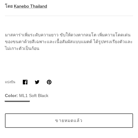
โดย
Kanebo Thailand
มาสคาร่าเพิ่มระดับความยาว ขับให้ดวงตากลมโต
เพิ่มความโดดเด่น
ของขนตาด้วยสีเฉพาะและเนื้อสัมผัสแบบแมตต์
ได้รูปทรงเรียงตัวและ
ไม่เกาะตัวเป็นก้อน
แบ่ง
แบ่ง
ขา
แบ่งปัน
ปัน
ปัน
มัน
บน
บน
Facebook
Twitter
Color
ML1 Soft Black
ML1
Soft
Black
ขายหมดแล้ว