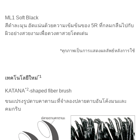
ML1 Soft Black
สีดำละมุน อัดแน่นด้วยความเข้มข้นของ 5R ที่กลมกลืนไปกับ
ผิวอย่างสวยงามเพื่อดวงตาสวยโดดเด่น
*ทุกภาพเป็นการแสดงผลลัพธ์หลังการใช้
*1
เทคโนโลยีใหม่
*2
KATANA
-shaped fiber brush
ขนแปรงรูปดาบคาตานะที่จำลองปลายดาบอันโค้งมนและ
คมกริบ