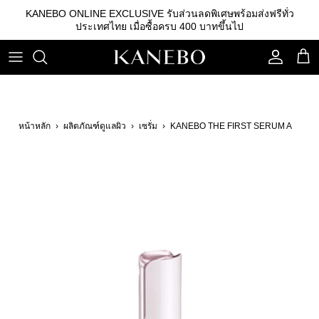
ข้าม
KANEBO ONLINE EXCLUSIVE รับส่วนลดพิเศษพร้อมส่งฟรีทั่ว
ไป
ประเทศไทย เมื่อซื้อครบ 400 บาทขึ้นไป
ที่
เนื้อหา
คลีนซิ่ง
รองพื้น
คิ้ว
เอสเซนส์
เบสรองพื้น
ลิปสติก
หน้าหลัก
›
ผลิตภัณฑ์ดูแลผิว
›
เซรั่ม
›
KANEBO THE FIRST SERUM A
โลชั่น
แป้ง
อายแชโดว์
อิมัลชั่น
บลัชออน
เซรั่ม
อุปกรณ์อื่นๆ
ครีม
กันแดด
สกินแคร์