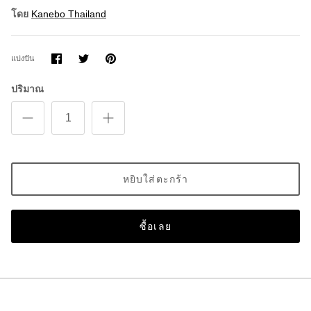
โดย
Kanebo Thailand
แบ่ง
แบ่ง
ขา
แบ่งปัน
ปัน
ปัน
มัน
บน
บน
Facebook
Twitter
ปริมาณ
หยิบใส่ตะกร้า
ซื้อเลย