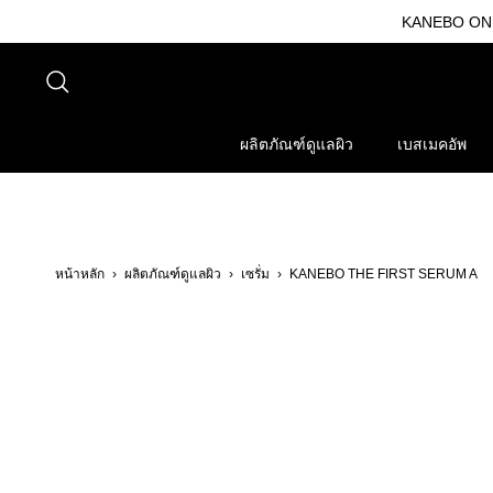
ข้าม
KANEBO ONLI
ไป
ที่
ค้นหา
เนื้อหา
ผลิตภัณฑ์ดูแลผิว
เบสเมคอัพ
หน้าหลัก
›
ผลิตภัณฑ์ดูแลผิว
›
เซรั่ม
›
KANEBO THE FIRST SERUM A