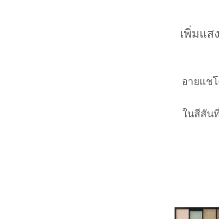
เพิ่มแส
อายแชโดว
ในสีสันท