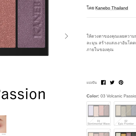
โดย
Kanebo Thailand
ให้ดวงตาของคุณเผยความปร
ละมุน สร้างแสงเงาอันโดดเด
ภายในของคุณ
แบ่ง
แบ่ง
ขา
แบ่งปัน
ปัน
ปัน
มัน
บน
บน
Facebook
Twitter
Color
03 Volcanic Passi
01
02
Sentimental
Epic
Wave
Frontier
06
EX2