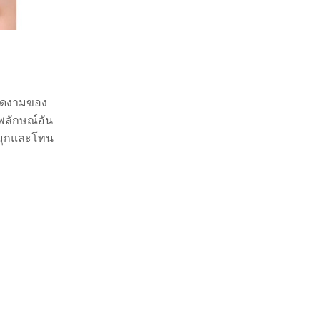
งดงามของ
าพลักษณ์อัน
ยมุกและโทน