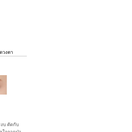
บดวงตา
งบ ตัดกับ
าลใจจากป่า