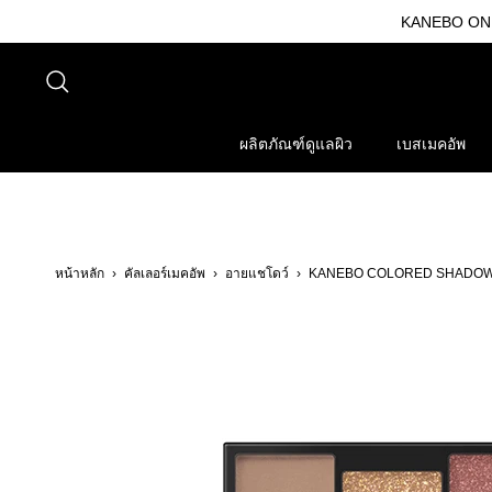
ข้าม
KANEBO ONLI
ไป
ที่
ค้นหา
เนื้อหา
ผลิตภัณฑ์ดูแลผิว
เบสเมคอัพ
หน้าหลัก
›
คัลเลอร์เมคอัพ
›
อายแชโดว์
›
KANEBO COLORED SHADOW 