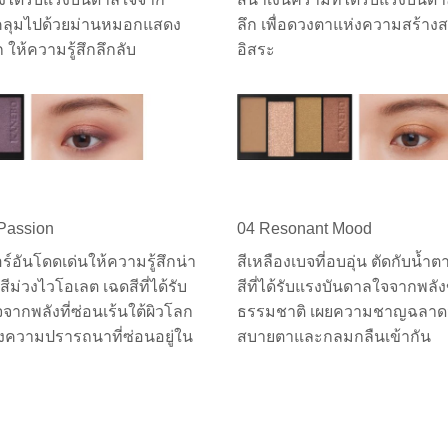
ปกคลุมไปด้วยม่านหมอกแสดง
ลึก เพื่อดวงตาแห่งความสร้าง
 ให้ความรู้สึกลึกลับ
อิสระ
 Passion
04 Resonant Mood
์อันโดดเด่นให้ความรู้สึกน่า
สีเหลืองเบจที่อบอุ่น ตัดกับน้
บสีม่วงไวโอเลต เฉดสีที่ได้รับ
สีที่ได้รับแรงบันดาลใจจากพลั
ากพลังที่ซ่อนเร้นใต้ผิวโลก
ธรรมชาติ เผยความชาญฉลาดจาก
งความปรารถนาที่ซ่อนอยู่ใน
สบายตาและกลมกลืนเข้ากัน