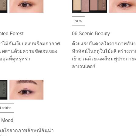
NEW
ated Forest
06 Scenic Beauty
าไม้อันเงียบสงบพร้อมอากาศ
ด้วยแรงบันดาลใจจากภาพอัน
น ผสานด้วยความชัดเจนของ
ทิวทัศน์ในฤดูใบไม้ผลิ สร้างภ
่อลุคที่ดูหรูหรา
เย้ายวนด้วยเฉดสีชมพูประกา
ลาเวนเดอร์
d edition
l Mood
าลใจจากภาพลักษณ์อันน่า